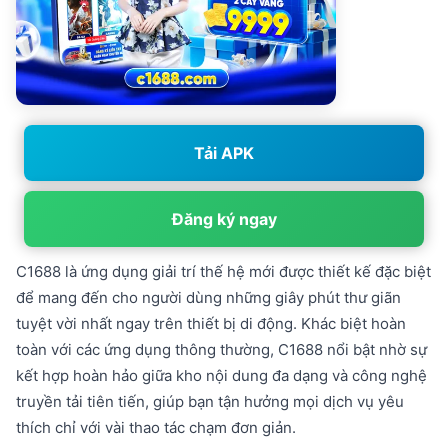
Tải APK
Đăng ký ngay
C1688 là ứng dụng giải trí thế hệ mới được thiết kế đặc biệt
để mang đến cho người dùng những giây phút thư giãn
tuyệt vời nhất ngay trên thiết bị di động. Khác biệt hoàn
toàn với các ứng dụng thông thường, C1688 nổi bật nhờ sự
kết hợp hoàn hảo giữa kho nội dung đa dạng và công nghệ
truyền tải tiên tiến, giúp bạn tận hưởng mọi dịch vụ yêu
thích chỉ với vài thao tác chạm đơn giản.